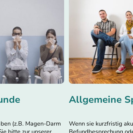
Allgemeine S
tunde
Wenn sie kurzfristig akut
 haben (z.B. Magen-Darm
Befundbesprechung ode
e bitte zur unserer