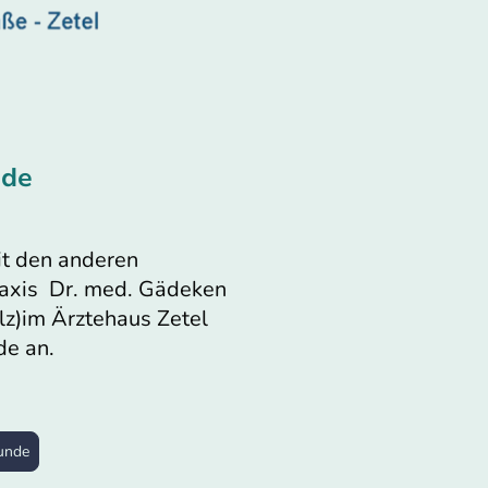
nde
it den anderen
raxis Dr. med. Gädeken
lz)im Ärztehaus Zetel
e an.
unde