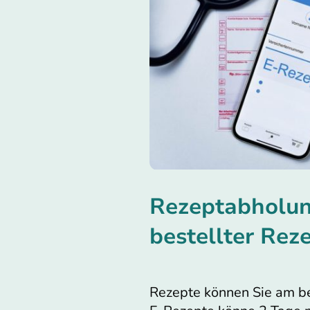
Rezeptabholun
bestellter Rez
Rezepte können Sie am be