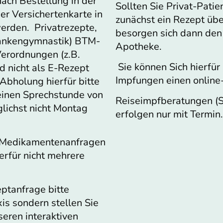
ach Bestellung in der
Sollten Sie Privat-Patie
er Versichertenkarte in
zunächst ein Rezept übe
erden. Privatrezepte,
besorgen sich dann den 
rankengymnastik) BTM-
Apotheke.
Verordnungen (z.B.
Sie können Sich hierfür 
nd nicht als E-Rezept
Impfungen einen online
Abholung hierfür bitte
einen Sprechstunde von
Reiseimpfberatungen (S
lichst nicht Montag
erfolgen nur mit Termin.
n Medikamentenanfragen
ierfür nicht mehrere
ptanfrage bitte
xis sondern stellen Sie
seren interaktiven