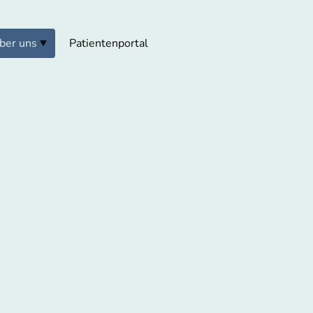
ber uns
Patientenportal
d