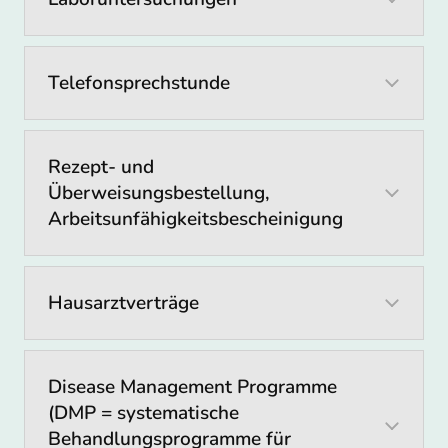
Telefonsprechstunde
Vorsorgeuntersuchungen
Jugendvorsorgeuntersuchung
Rezept- und
Gesundheitsuntersuchung Check-up 35
Überweisungsbestellung,
Krebsvorsorgeuntersuchungen bei
Arbeitsunfähigkeitsbescheinigung
Männern
Sportuntersuchungen
Jugendarbeitsschutzuntersuchungen
Hausarztverträge
Internistische Untersuchungen
Ruhe-EKG
Belastungs-EKG
Disease Management Programme
Langzeit-EKG
(DMP = systematische
Langzeitblutdruckmessung
Behandlungsprogramme für