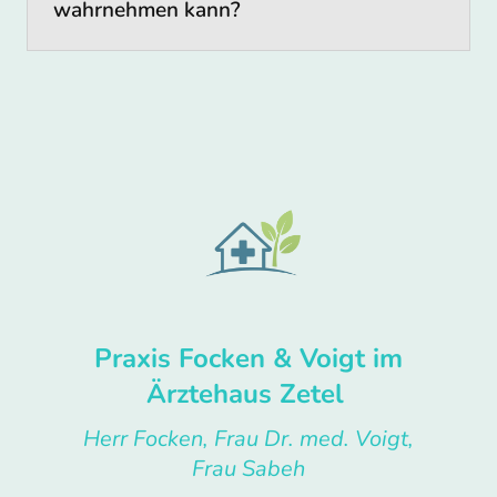
wahrnehmen kann?
Hausbesuche
Videosprechstunde
Teilnahme an den gängigen
Hausarztverträgen
Teilnahme an Disease Management
Programmen (DMP / Curaplan) KHK,
Diabetes mellitus, Asthma bronchiale,
Chronisch obstruktive
Atemwegserkrankungen (COPD)
Praxis Focken & Voigt im
Ärztehaus Zetel
Herr Focken, Frau Dr. med. Voigt,
Frau Sabeh