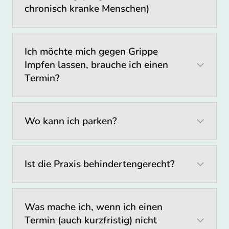
Durchblutungsmessung der arteriellen
chronisch kranke Menschen)
Gefäße (Knöchel-Arm-Index)
Lungenfunktionsprüfung mit
Bodyplethysmographie
Ich möchte mich gegen Grippe
Impfen lassen, brauche ich einen
Ultraschalluntersuchung - Bauch
Termin?
Ultraschalluntersuchungen - Herz
(Echokardiographie)
Ultraschalluntersuchung - Schilddrüse
Wo kann ich parken?
Ultraschalluntersuchung der Halsgefäße
Ultraschalluntersuchung der peripheren
Gefäße
Ist die Praxis behindertengerecht?
Impfungen bei Kindern, Jugendlichen und
Erwachsenen sowie Reiseimpfungen
Ernährungsberatung
Was mache ich, wenn ich einen
Hörtest
Termin (auch kurzfristig) nicht
Infusionstherapie